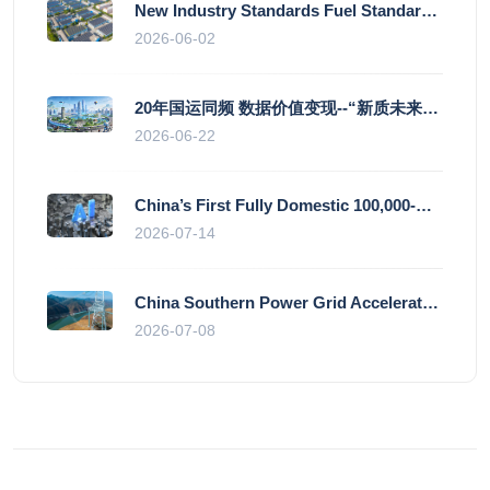
New Industry Standards Fuel Standardised and Scaled Growth of China’s Embodied Intelligence Sector
2026-06-02
20年国运同频 数据价值变现--“新质未来”平台开启产业通证新时代
2026-06-22
China’s First Fully Domestic 100,000-Card AI Supercluster Launched in Zhengzhou, Integrated Into National Supercomputing Internet
2026-07-14
China Southern Power Grid Accelerates Grid Works to Secure Summer Power Supply Across Southern Provinces
2026-07-08