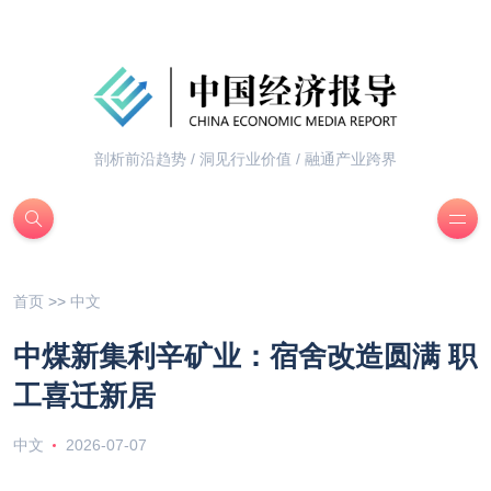
剖析前沿趋势 / 洞见行业价值 / 融通产业跨界
首页
>>
中文
中煤新集利辛矿业：宿舍改造圆满 职
工喜迁新居
中文
2026-07-07