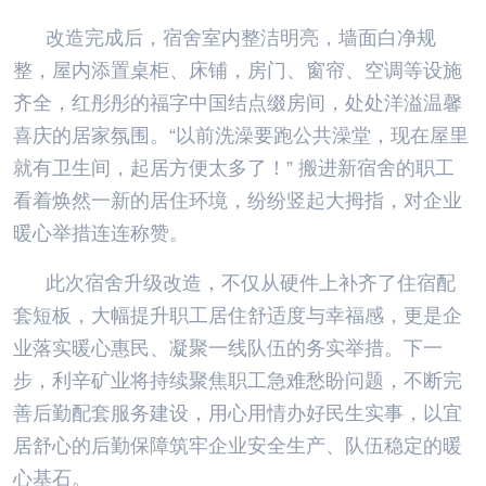
改造完成后，宿舍室内整洁明亮，墙面白净规
整，屋内添置桌柜、床铺，房门、窗帘、空调等设施
齐全，红彤彤的福字中国结点缀房间，处处洋溢温馨
喜庆的居家氛围。“以前洗澡要跑公共澡堂，现在屋里
就有卫生间，起居方便太多了！” 搬进新宿舍的职工
看着焕然一新的居住环境，纷纷竖起大拇指，对企业
暖心举措连连称赞。
此次宿舍升级改造，不仅从硬件上补齐了住宿配
套短板，大幅提升职工居住舒适度与幸福感，更是企
业落实暖心惠民、凝聚一线队伍的务实举措。下一
步，利辛矿业将持续聚焦职工急难愁盼问题，不断完
善后勤配套服务建设，用心用情办好民生实事，以宜
居舒心的后勤保障筑牢企业安全生产、队伍稳定的暖
心基石。