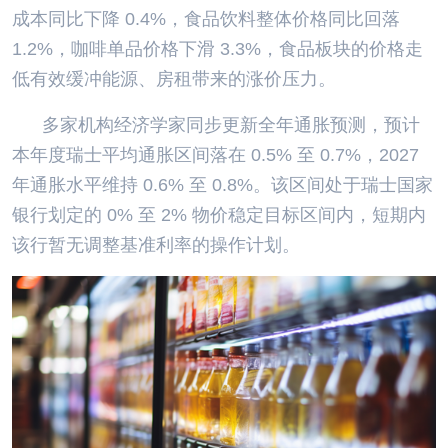
成本同比下降 0.4%，食品饮料整体价格同比回落
1.2%，咖啡单品价格下滑 3.3%，食品板块的价格走
低有效缓冲能源、房租带来的涨价压力。
多家机构经济学家同步更新全年通胀预测，预计
本年度瑞士平均通胀区间落在 0.5% 至 0.7%，2027
年通胀水平维持 0.6% 至 0.8%。该区间处于瑞士国家
银行划定的 0% 至 2% 物价稳定目标区间内，短期内
该行暂无调整基准利率的操作计划。