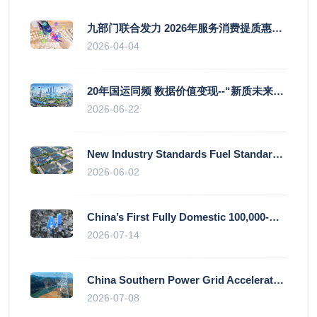
九部门联合发力 2026年服务消费提质惠民行动启幕
2026-04-04
20年国运同频 数据价值变现--“新质未来”平台开启产业通证新时代
2026-06-22
New Industry Standards Fuel Standardised and Scaled Growth of China’s Embodied Intelligence Sector
2026-06-02
China’s First Fully Domestic 100,000-Card AI Supercluster Launched in Zhengzhou, Integrated Into National Supercomputing Internet
2026-07-14
China Southern Power Grid Accelerates Grid Works to Secure Summer Power Supply Across Southern Provinces
2026-07-08