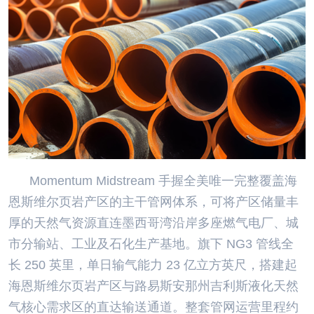
Momentum Midstream 手握全美唯一完整覆盖海
恩斯维尔页岩产区的主干管网体系，可将产区储量丰
厚的天然气资源直连墨西哥湾沿岸多座燃气电厂、城
市分输站、工业及石化生产基地。旗下 NG3 管线全
长 250 英里，单日输气能力 23 亿立方英尺，搭建起
海恩斯维尔页岩产区与路易斯安那州吉利斯液化天然
气核心需求区的直达输送通道。整套管网运营里程约