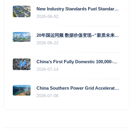
New Industry Standards Fuel Standardised and Scaled Growth of China’s Embodied Intelligence Sector
2026-06-02
20年国运同频 数据价值变现--“新质未来”平台开启产业通证新时代
2026-06-22
China’s First Fully Domestic 100,000-Card AI Supercluster Launched in Zhengzhou, Integrated Into National Supercomputing Internet
2026-07-14
China Southern Power Grid Accelerates Grid Works to Secure Summer Power Supply Across Southern Provinces
2026-07-08