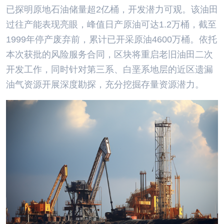
已探明原地石油储量超2亿桶，开发潜力可观。该油田
过往产能表现亮眼，峰值日产原油可达1.2万桶，截至
1999年停产废弃前，累计已开采原油4600万桶。依托
本次获批的风险服务合同，区块将重启老旧油田二次
开发工作，同时针对第三系、白垩系地层的近区遗漏
油气资源开展深度勘探，充分挖掘存量资源潜力。