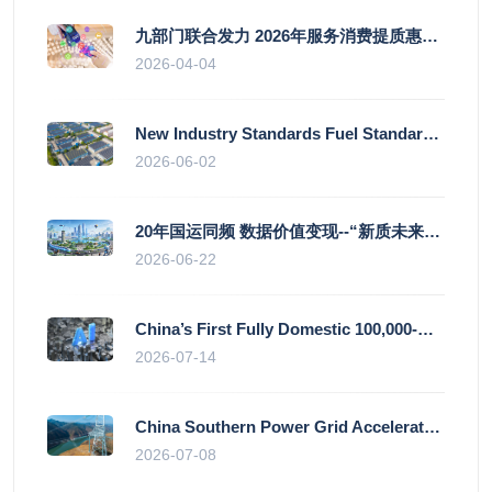
九部门联合发力 2026年服务消费提质惠民行动启幕
2026-04-04
New Industry Standards Fuel Standardised and Scaled Growth of China’s Embodied Intelligence Sector
2026-06-02
20年国运同频 数据价值变现--“新质未来”平台开启产业通证新时代
2026-06-22
China’s First Fully Domestic 100,000-Card AI Supercluster Launched in Zhengzhou, Integrated Into National Supercomputing Internet
2026-07-14
China Southern Power Grid Accelerates Grid Works to Secure Summer Power Supply Across Southern Provinces
2026-07-08