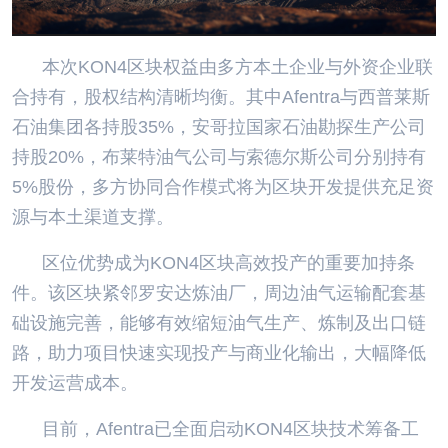
本次KON4区块权益由多方本土企业与外资企业联
合持有，股权结构清晰均衡。其中Afentra与西普莱斯
石油集团各持股35%，安哥拉国家石油勘探生产公司
持股20%，布莱特油气公司与索德尔斯公司分别持有
5%股份，多方协同合作模式将为区块开发提供充足资
源与本土渠道支撑。
区位优势成为KON4区块高效投产的重要加持条
件。该区块紧邻罗安达炼油厂，周边油气运输配套基
础设施完善，能够有效缩短油气生产、炼制及出口链
路，助力项目快速实现投产与商业化输出，大幅降低
开发运营成本。
目前，Afentra已全面启动KON4区块技术筹备工