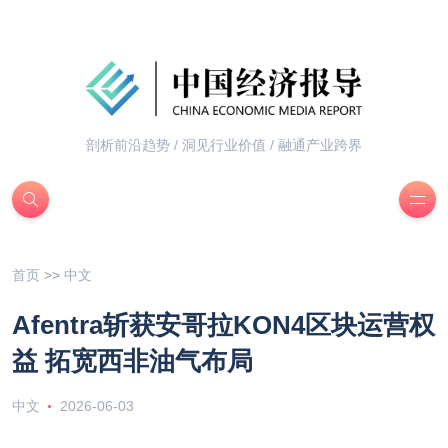
剖析前沿趋势 / 洞见行业价值 / 融通产业跨界
首页
>>
中文
Afentra斩获安哥拉KON4区块运营权
益 拓宽西非油气布局
中文
2026-06-03