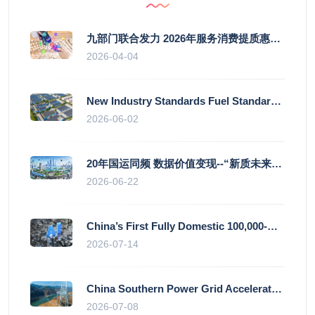
九部门联合发力 2026年服务消费提质惠民行动启幕
2026-04-04
New Industry Standards Fuel Standardised and Scaled Growth of China’s Embodied Intelligence Sector
2026-06-02
20年国运同频 数据价值变现--“新质未来”平台开启产业通证新时代
2026-06-22
China’s First Fully Domestic 100,000-Card AI Supercluster Launched in Zhengzhou, Integrated Into National Supercomputing Internet
2026-07-14
China Southern Power Grid Accelerates Grid Works to Secure Summer Power Supply Across Southern Provinces
2026-07-08