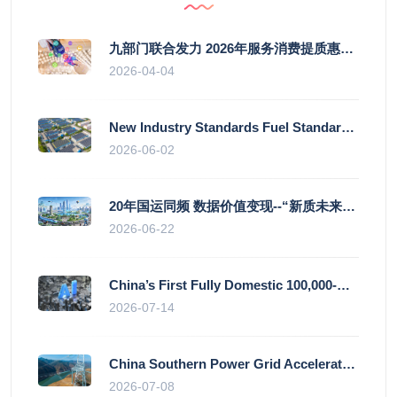
九部门联合发力 2026年服务消费提质惠民行动启幕
2026-04-04
New Industry Standards Fuel Standardised and Scaled Growth of China’s Embodied Intelligence Sector
2026-06-02
20年国运同频 数据价值变现--“新质未来”平台开启产业通证新时代
2026-06-22
China’s First Fully Domestic 100,000-Card AI Supercluster Launched in Zhengzhou, Integrated Into National Supercomputing Internet
2026-07-14
China Southern Power Grid Accelerates Grid Works to Secure Summer Power Supply Across Southern Provinces
2026-07-08