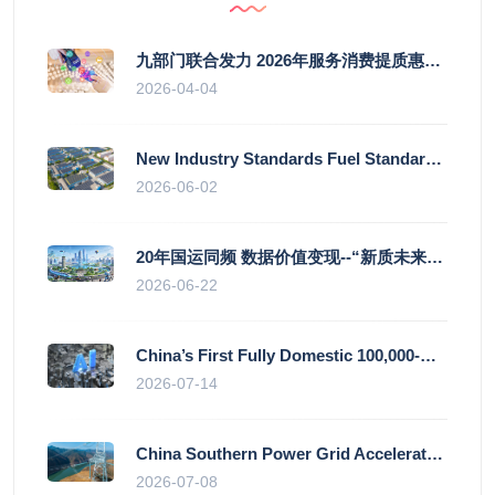
九部门联合发力 2026年服务消费提质惠民行动启幕
2026-04-04
New Industry Standards Fuel Standardised and Scaled Growth of China’s Embodied Intelligence Sector
2026-06-02
20年国运同频 数据价值变现--“新质未来”平台开启产业通证新时代
2026-06-22
China’s First Fully Domestic 100,000-Card AI Supercluster Launched in Zhengzhou, Integrated Into National Supercomputing Internet
2026-07-14
China Southern Power Grid Accelerates Grid Works to Secure Summer Power Supply Across Southern Provinces
2026-07-08